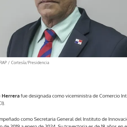
ARAP
/
Cortesía/Presidencia
e Herrera
fue designada como viceministra de Comercio Inte
I).
mpeñado como Secretaria General del Instituto de Innovac
o de 2019 a enero de 2024. Su trayectoria es de 18 años en e