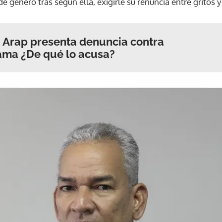
e género tras según ella, exigirle su renuncia entre gritos y
a Arap presenta denuncia contra
ama ¿De qué lo acusa?