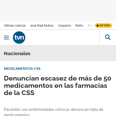
Últimas noticias
José Raúl Mulino
Cepanim
Ifarhu
Fenómeno de El Ni
EN VIVO
Ir al contenido
Obrir navegació
Nacionales
MEDICAMENTOS CSS
Denuncian escasez de más de 50
medicamentos en las farmacias
de la CSS
Pacientes con enfermedades crónicas denuncian falta de
medicamentos