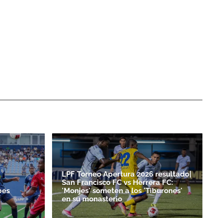
LPF Torneo Apertura 2026 resultado|
San Francisco FC vs Herrera FC:
bes
'Monjes' someten a los 'Tiburones'
en su monasterio