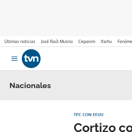
Últimas noticias
José Raúl Mulino
Cepanim
Ifarhu
Fenóme
Ir al contenido
Obrir navegació
Nacionales
TPC CON EEUU
Cortizo c