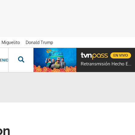
n Miguelito
Donald Trump
EN VIVO
ENIDOS ESPECIALES
NOVELAS
PROGRAMAS
GENTE TVN
PROG
Retransmisión Hecho En Panamá
on