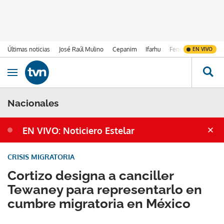
Últimas noticias
José Raúl Mulino
Cepanim
Ifarhu
Fenómeno de El Ni
EN VIVO
Ir al contenido
Obrir navegació
Nacionales
EN VIVO: Noticiero Estelar
CRISIS MIGRATORIA
Cortizo designa a canciller
Tewaney para representarlo en
cumbre migratoria en México