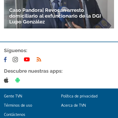
Gracias por suscribirte a nuestro boletín.
Caso Pandora| Revocan arresto
domiciliario al exfuncionario de la DGI
ACEPTAR
Lupo González
Síguenos:
Descubre nuestras apps:
Gente TVN
Política de privacidad
Términos de uso
Acerca de TVN
Contáctenos