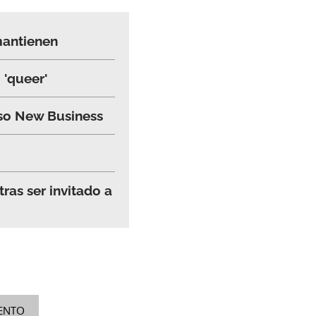
mantienen
 'queer'
caso New Business
ras ser invitado a
ENTO