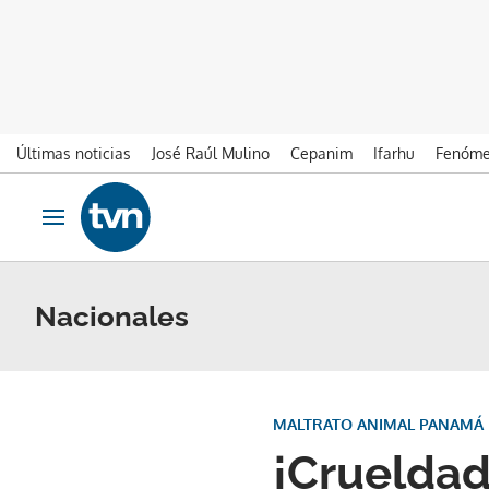
Últimas noticias
José Raúl Mulino
Cepanim
Ifarhu
Fenóme
Ir al contenido
Obrir navegació
Nacionales
MALTRATO ANIMAL PANAMÁ
¡Crueldad!