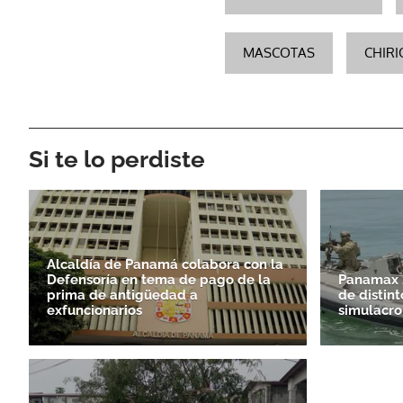
MASCOTAS
CHIRI
Si te lo perdiste
Alcaldía de Panamá colabora con la
Defensoría en tema de pago de la
Panamax 2
prima de antigüedad a
de distint
exfuncionarios
simulacro