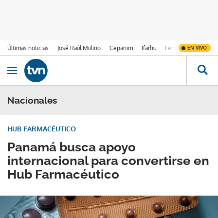
Últimas noticias
José Raúl Mulino
Cepanim
Ifarhu
Fenómeno de El Ni
EN VIVO
Ir al contenido
Obrir navegació
Nacionales
HUB FARMACÉUTICO
Panamá busca apoyo
internacional para convertirse en
Hub Farmacéutico