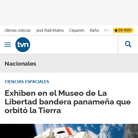
Últimas noticias
José Raúl Mulino
Cepanim
Ifarhu
Fenómeno de El Ni
EN VIVO
Ir al contenido
Obrir navegació
Nacionales
CIENCIAS ESPACIALES
Exhiben en el Museo de La
Libertad bandera panameña que
orbitó la Tierra