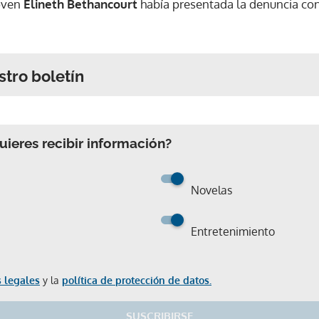
joven
Elineth Bethancourt
había presentada la denuncia cont
stro boletín
ieres recibir información?
Novelas
Entretenimiento
 legales
y la
política de protección de datos.
SUSCRIBIRSE