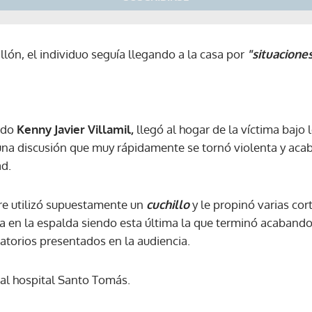
lón, el individuo seguía llegando a la casa por
"situacione
ado
Kenny Javier Villamil,
llegó al hogar de la víctima bajo 
 una discusión que muy rápidamente se tornó violenta y acab
ad.
re utilizó supuestamente un
cuchillo
y le propinó varias co
ra en la espalda siendo esta última la que terminó acabando 
torios presentados en la audiencia.
al hospital Santo Tomás.
Gracias por suscribirte a nuestro boletín.