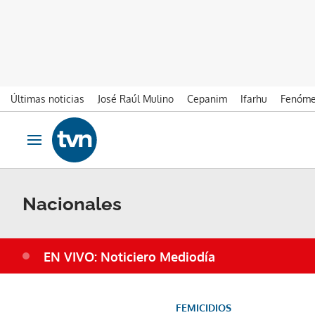
Últimas noticias
José Raúl Mulino
Cepanim
Ifarhu
Fenóme
Ir al contenido
Obrir navegació
Nacionales
EN VIVO: Noticiero Mediodía
FEMICIDIOS