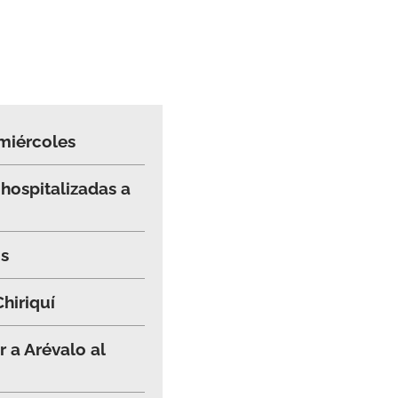
 miércoles
hospitalizadas a
os
hiriquí
 a Arévalo al