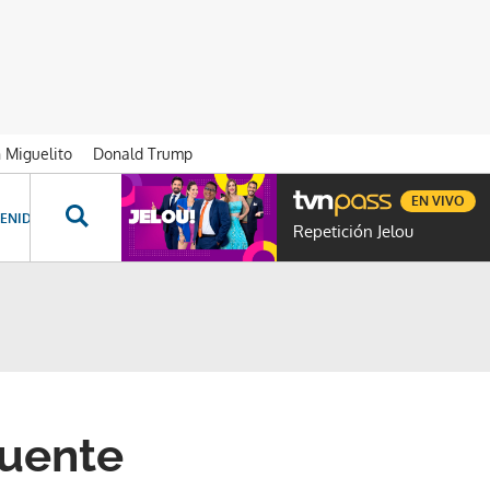
n Miguelito
Donald Trump
EN VIVO
ENIDOS ESPECIALES
NOVELAS
PROGRAMAS
GENTE TVN
PROG
Repetición Jelou
Puente