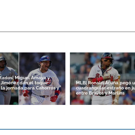
tados| Miguel Amaya y
Jiménez dan el toque
MLB| Ronald Acuña pegó 
 la jornada para Cahorros y
cuadrangular extraño en j
entre Bravos y Marlins