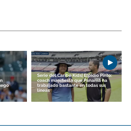
Serie del Caribe Kids| Elpidio Pinto:
un
coach manifiesta que Panamá ha
uego
trabajado bastante en todas sus
líneas