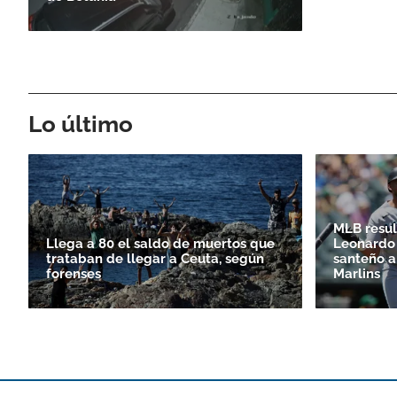
Lo último
MLB resul
Llega a 80 el saldo de muertos que
Leonardo 
trataban de llegar a Ceuta, según
santeño a
forenses
Marlins