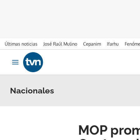
Últimas noticias
José Raúl Mulino
Cepanim
Ifarhu
Fenóme
Ir al contenido
Obrir navegació
Nacionales
MOP prome