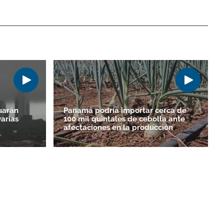
uarán
Panamá podría importar cerca de
varias
100 mil quintales de cebolla ante
afectaciones en la producción