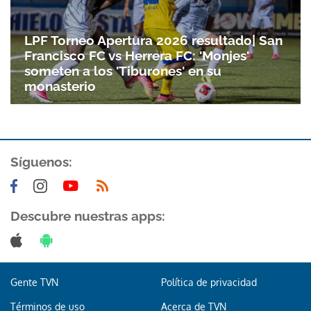
LPF Torneo Apertura 2026 resultado| San
Francisco FC vs Herrera FC: 'Monjes'
someten a los 'Tiburones' en su
monasterio
Síguenos:
Descubre nuestras apps:
Gente TVN
Política de privacidad
Términos de uso
Acerca de TVN