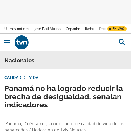
Últimas noticias
José Raúl Mulino
Cepanim
Ifarhu
Fenómeno de El Ni
EN VIVO
Ir al contenido
Obrir navegació
Nacionales
CALIDAD DE VIDA
Panamá no ha logrado reducir la
brecha de desigualdad, señalan
indicadores
'Panamá, ¡Cuéntame!', un indicador de calidad de vida de los
panameños
/
Redacción de TVN Noticias