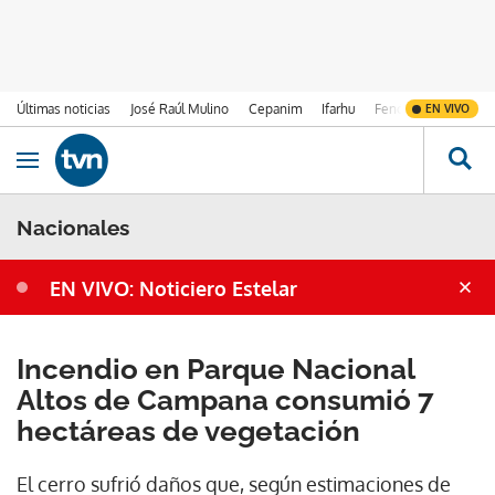
Últimas noticias
José Raúl Mulino
Cepanim
Ifarhu
Fenómeno de El Ni
EN VIVO
Ir al contenido
Obrir navegació
Nacionales
EN VIVO: Noticiero Estelar
Incendio en Parque Nacional
Altos de Campana consumió 7
hectáreas de vegetación
El cerro sufrió daños que, según estimaciones de