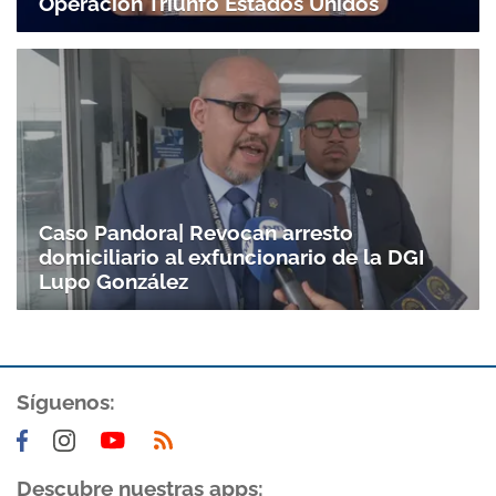
Operación Triunfo Estados Unidos
Caso Pandora| Revocan arresto
domiciliario al exfuncionario de la DGI
Lupo González
Gracias por suscribirte a nuestro boletín.
Síguenos:
ACEPTAR
Descubre nuestras apps: