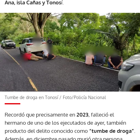
Ana, isla Cañas y Tonos
í.
Tumbe de droga en Tonosí
/
Foto/Policía Nacional
Recordó que precisamente en
2023
, falleció el
hermano de uno de los ejecutados de ayer, también
producto del delito conocido como
“tumbe de droga”
.
Además, en diciembre pasado murió otra persona