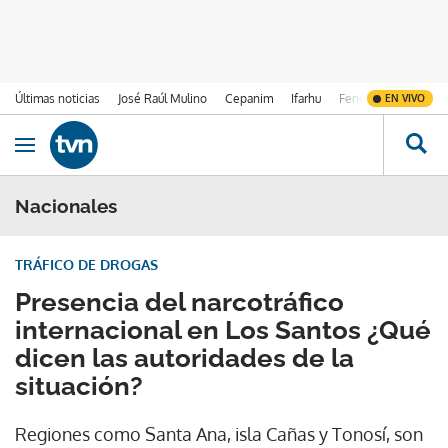
Últimas noticias
José Raúl Mulino
Cepanim
Ifarhu
Fenómeno de El Ni
EN VIVO
Ir al contenido
Obrir navegació
Nacionales
TRÁFICO DE DROGAS
Presencia del narcotráfico
internacional en Los Santos ¿Qué
dicen las autoridades de la
situación?
Regiones como Santa Ana, isla Cañas y Tonosí, son