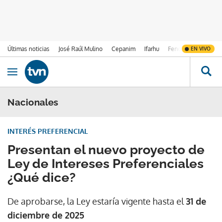
Últimas noticias
José Raúl Mulino
Cepanim
Ifarhu
Fenómeno de El Ni
EN VIVO
Ir al contenido
Obrir navegació
Nacionales
INTERÉS PREFERENCIAL
Presentan el nuevo proyecto de
Ley de Intereses Preferenciales
¿Qué dice?
De aprobarse, la Ley estaría vigente hasta el
31 de
diciembre de 2025