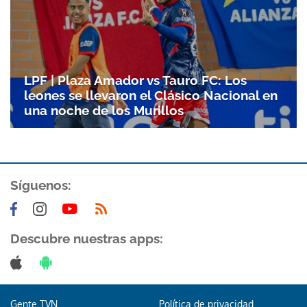
LPF | Plaza Amador vs Tauro FC: Los
leones se llevaron el Clásico Nacional en
una noche de los Murillos
Síguenos:
Gracias por suscribirte a nuestro boletín.
ACEPTAR
Descubre nuestras apps:
Gente TVN
Política de privacidad