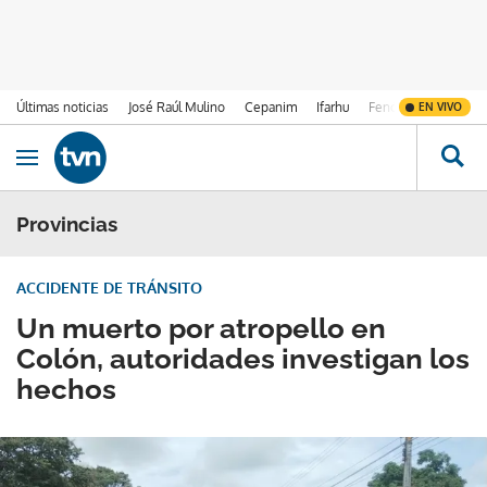
Últimas noticias
José Raúl Mulino
Cepanim
Ifarhu
Fenómeno de El Ni
EN VIVO
Ir al contenido
Obrir navegació
Provincias
ACCIDENTE DE TRÁNSITO
Un muerto por atropello en
Colón, autoridades investigan los
hechos