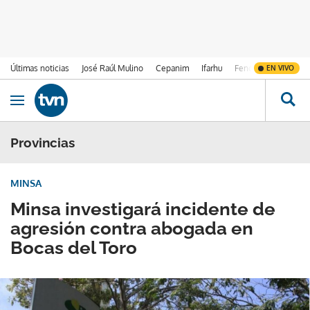
Últimas noticias
José Raúl Mulino
Cepanim
Ifarhu
Fenómeno de El Ni
EN VIVO
Ir al contenido
Obrir navegació
Provincias
MINSA
Minsa investigará incidente de
agresión contra abogada en
Bocas del Toro