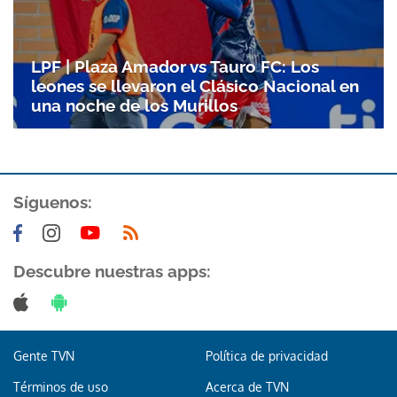
LPF | Plaza Amador vs Tauro FC: Los
leones se llevaron el Clásico Nacional en
una noche de los Murillos
Síguenos:
Gracias por suscribirte a nuestro boletín.
Descubre nuestras apps:
ACEPTAR
Gente TVN
Política de privacidad
Términos de uso
Acerca de TVN