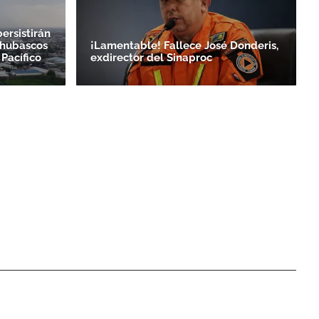
ersistirán
chubascos
¡Lamentable! Fallece José Donderis,
 Pacífico
exdirector del Sinaproc