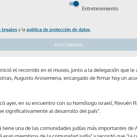
Entretenimiento
 legales
y la
política de protección de datos.
SUSCRIBIRSE
ció el recorrido en el museo, junto a la delegación que le
ustrias, Augusto Arosemena, encargado de firmar hoy un acu
acó ayer, en su encuentro con su homólogo israelí, Revuén R
 significativamente al desarrollo del país".
 tiene una de las comunidades judías más importantes de 
Gracias por suscribirte a nuestro boletín.
á eran miembros de la comunidad judía" y recordó que "la 