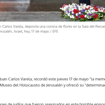
n Carlos Varela, deposita una corona de flores en la Sala del Recu
usalén, Israel, hoy, 17 de mayo
/
EFE
Juan Carlos Varela, recordó este jueves 17 de mayo "la memo
l Museo del Holocausto de Jerusalén y ofreció su "determina
nes de judíos que fueron asesinados en este horrible episodi