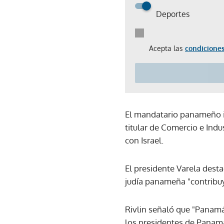
Deportes
Acepta las
condiciones
El mandatario panameño ini
titular de Comercio e Ind
con Israel.
El presidente Varela dest
judía panameña "contribuye
Rivlin señaló que "Panamá
los presidentes de Panam