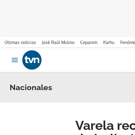
Últimas noticias
José Raúl Mulino
Cepanim
Ifarhu
Fenóme
Ir al contenido
Obrir navegació
Nacionales
Varela re