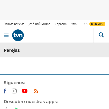
Últimas noticias
José Raúl Mulino
Cepanim
Ifarhu
Fenómeno de El Ni
EN VIVO
Ir al contenido
Obrir navegació
Parejas
Síguenos:
Descubre nuestras apps: