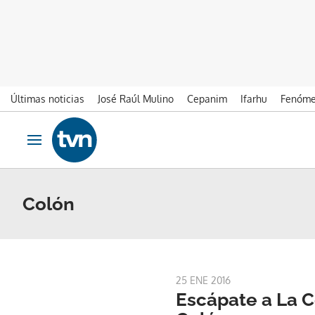
Últimas noticias
José Raúl Mulino
Cepanim
Ifarhu
Fenóme
Ir al contenido
Obrir navegació
Colón
25 ENE 2016
Escápate a La C