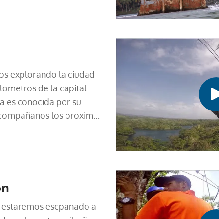
os explorando la ciudad
lometros de la capital
a es conocida por su
 Acompañanos los proximos
 magico lugar y te
des hacer canopy,
ccion con animales, y
en un ambiente
ón
s estaremos escpanado a