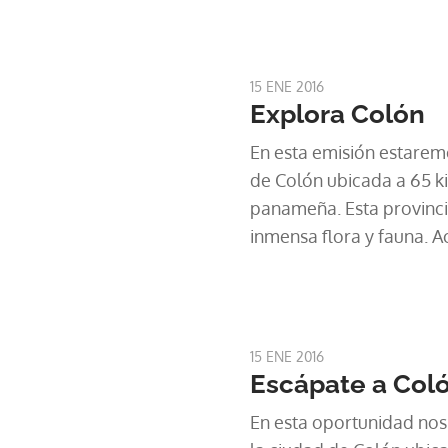
15 ENE 2016
Explora Colón
En esta emisión estarem
de Colón ubicada a 65 ki
panameña. Esta provinci
inmensa flora y fauna.
munutos a explorar este
mostraremos donde pue
cabalgatas, tener intera
muchas actvidades mas 
15 ENE 2016
naturalmente magico.
Escápate a Col
En esta oportunidad no