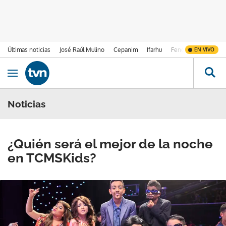
Últimas noticias
José Raúl Mulino
Cepanim
Ifarhu
Fenómeno de El Ni
EN VIVO
Ir al contenido
Obrir navegació
Noticias
¿Quién será el mejor de la noche
en TCMSKids?