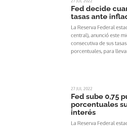
27 JUL 2022
Fed decide cuar
tasas ante infl
La Reserva Federal esta
central), anunció este mi
consecutiva de sus tasas
porcentuales, para lleva
continuar este movimient
"demasiado alta".
27 JUL 2022
Fed sube 0,75 p
porcentuales su
interés
La Reserva Federal esta