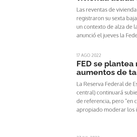
Las reventas de viviend
registraron su sexta baj
un contexto de alza de la
anunció el jueves la Fed
Agentes Inmobiliarios e
17 AGO 2022
FED se plantea
aumentos de tas
La Reserva Federal de E
central) continuará subie
de referencia, pero "en
apropiado moderar los 
extractos de las actas de
de julio publicados el mi