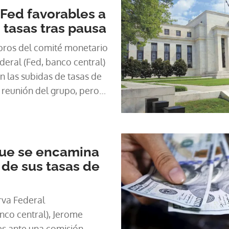
Fed favorables a
 tasas tras pausa
bros del comité monetario
eral (Fed, banco central)
 las subidas de tasas de
a reunión del grupo, pero
adicionales serán
r el incremento de precios
que se encamina
 de sus tasas de
rva Federal
nco central), Jerome
es ante una comisión