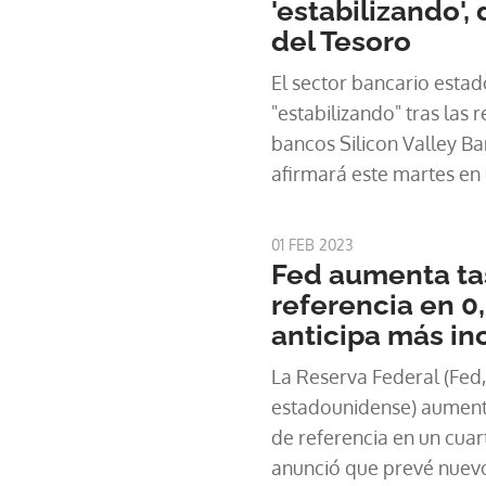
'estabilizando',
del Tesoro
El sector bancario estad
"estabilizando" tras las 
bancos Silicon Valley Ba
afirmará este martes en
del Tesoro de ese país, J
borrador de su discurso.
01 FEB 2023
Fed aumenta ta
referencia en 0
anticipa más i
La Reserva Federal (Fed,
estadounidense) aumentó
de referencia en un cuar
anunció que prevé nuev