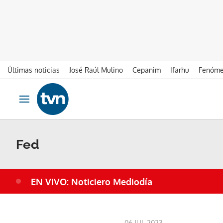
Últimas noticias
José Raúl Mulino
Cepanim
Ifarhu
Fenóme
Ir al contenido
Obrir navegació
Fed
EN VIVO: Noticiero Mediodía
06 JUL 2023