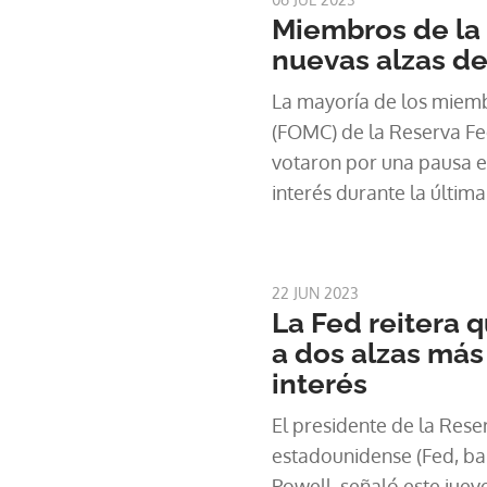
Miembros de la 
nuevas alzas de
La mayoría de los miem
(FOMC) de la Reserva Fed
votaron por una pausa en
interés durante la últim
consideraron que alzas 
necesarias para contene
al consumidor.
22 JUN 2023
La Fed reitera 
a dos alzas más
interés
El presidente de la Rese
estadounidense (Fed, ba
Powell, señaló este juev