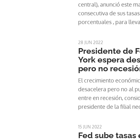
central), anunció este ma
consecutiva de sus tasas
porcentuales , para llev
continuar este movimien
sigue alta.
28 JUN 2022
Presidente de 
York espera de
pero no recesi
El crecimiento económi
desacelera pero no al p
entre en recesión, consi
presidente de la filial 
Federal, John Williams.
15 JUN 2022
Fed sube tasas 