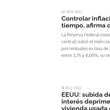
esta octava alza consecu
inflación que se modera 
02 NOV 2022
Controlar infla
tiempo, afirma d
La Reserva Federal esta
central) subió el miérco
porcentuales su tasa de 
entre 3,75 y 4,00%, su n
de 2008, en busca de conj
señaló que las subas co
en una escala más mode
18 AGO 2022
EEUU: subida d
interés deprime
vivienda usada 