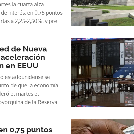
rtes la cuarta alza
 de interés, en 0,75 puntos
arlas a 2,25-2,50%, y prevé
to ante una inflación que
Fed de Nueva
saceleración
ón en EEUU
co estadounidense se
unto de que la economía
deró el martes el
neoyorquina de la Reserva
en 0,75 puntos