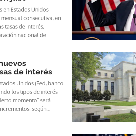
as en Estados Unidos
a mensual consecutiva, en
s tasas de interés,
eración nacional de
stadounidense (NAR).
 nuevos
as de interés
stados Unidos (Fed, banco
ndo los tipos de interés
 cierto momento" será
incrementos, según
 su última reunión de fines
ércoles.