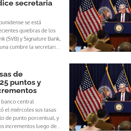
 dice secretaria
ounidense se está
recientes quiebras de los
nk (SVB) y Signature Bank,
 una cumbre la secretaria
anet Yellen, según un
sas de
,25 puntos y
ncrementos
 banco central
 el miércoles sus tasas
to de punto porcentual, y
os incrementos luego de