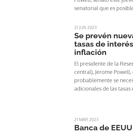
senatorial que es posib
subidas de tasas de inte
21 JUN 2023
Se prevén nuev
tasas de interés
inflación
El presidente de la Rese
central), Jerome Powell, 
probablemente se neces
adicionales de las tasas
Unidos, con el objetivo d
inflación, antes de dos 
ante legisladores.
21 MAR 2023
Banca de EEUU 