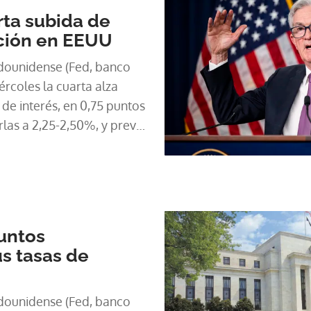
ta subida de
ación en EEUU
dounidense (Fed, banco
ércoles la cuarta alza
 de interés, en 0,75 puntos
rlas a 2,25-2,50%, y prevé
o ante una inflación
untos
s tasas de
dounidense (Fed, banco