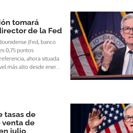
tiva, en un contexto de
"pero sigue alta".
ción tomará
irector de la Fed
dounidense (Fed, banco
les 0,75 puntos
referencia, ahora situada
ivel más alto desde enero
urar la fuerte inflación, y
ntinuarán aunque tal vez
rada.
e tasas de
 venta de
en julio