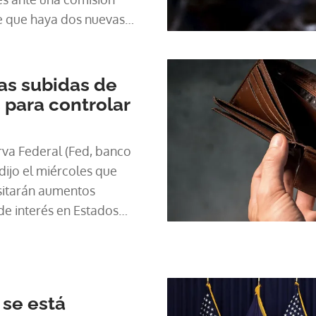
le que haya dos nuevas
rés este año.
as subidas de
 para controlar
rva Federal (Fed, banco
dijo el miércoles que
itarán aumentos
 de interés en Estados
e controlar la alta
días de comparecencias
se está