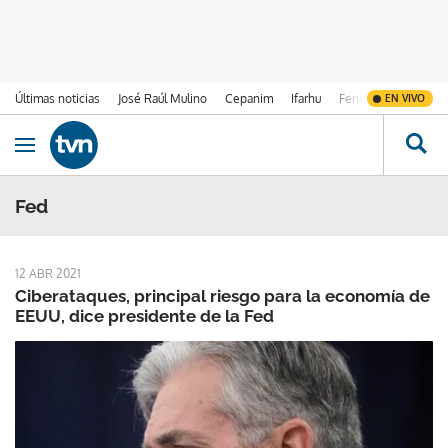
Últimas noticias
José Raúl Mulino
Cepanim
Ifarhu
Fenómeno de El Ni
EN VIVO
Ir al contenido
Obrir navegació
Fed
12 ABR 2021
Ciberataques, principal riesgo para la economía de
EEUU, dice presidente de la Fed