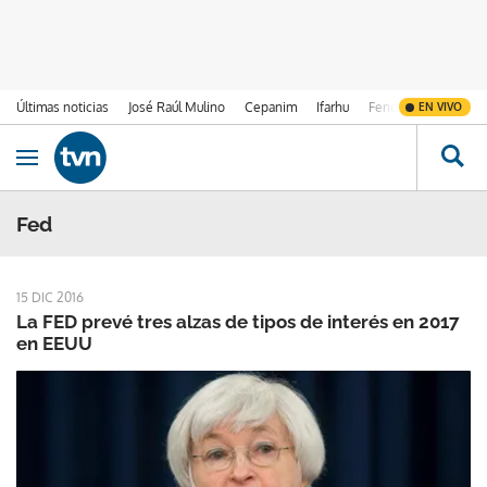
Últimas noticias
José Raúl Mulino
Cepanim
Ifarhu
Fenómeno de El Ni
EN VIVO
Ir al contenido
Obrir navegació
Fed
15 DIC 2016
La FED prevé tres alzas de tipos de interés en 2017
en EEUU