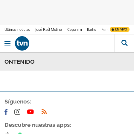
Últimas noticias
José Raúl Mulino
Cepanim
Ifarhu
Fenómeno de El Ni
EN VIVO
Ir al contenido
Obrir navegació
ONTENIDO
Síguenos:
Descubre nuestras apps: