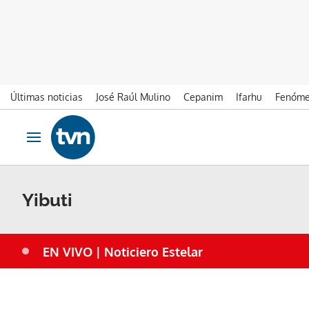
Últimas noticias
José Raúl Mulino
Cepanim
Ifarhu
Fenóme
Ir al contenido
Obrir navegació
Yibuti
EN VIVO | Noticiero Estelar