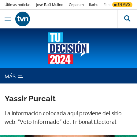
Últimas noticias
José Raúl Mulino
Cepanim
Ifarhu
Fenómeno de El Ni
EN VIVO
Ir al contenido
Obrir navegació
MÁS
Yassir Purcait
La información colocada aquí proviene del sitio
web: “Voto Informado” del Tribunal Electoral