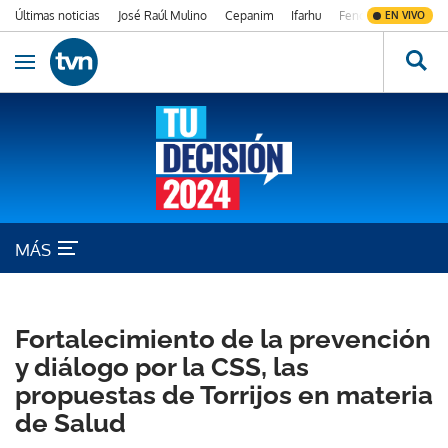
Últimas noticias
José Raúl Mulino
Cepanim
Ifarhu
Fenómeno de El Ni
EN VIVO
Ir al contenido
Obrir navegació
MÁS
MARTÍN TORRIJOS
Fortalecimiento de la prevención
y diálogo por la CSS, las
propuestas de Torrijos en materia
de Salud