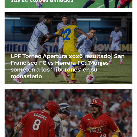
LPF Torneo Apertura 2026 resultado| San
Francisco FC vs Herrera FC: 'Monjes'
someten a los 'Tiburones' en su
monasterio