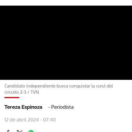
Candidato independiente busca conquistar la curul del
circuito 2-3
/
TVN
- Periodista
Tereza Espinoza
12 de abril 2024 - 07:40