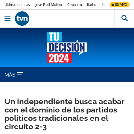
Últimas noticias
José Raúl Mulino
Cepanim
Ifarhu
Fenómeno de El Ni
EN VIVO
Ir al contenido
Obrir navegació
MÁS
CIRCUITO 2-3
Un independiente busca acabar
con el dominio de los partidos
políticos tradicionales en el
circuito 2-3