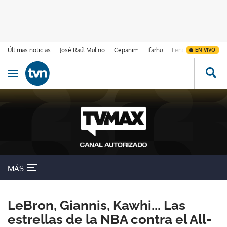
Últimas noticias
José Raúl Mulino
Cepanim
Ifarhu
Fenómeno de El Ni
EN VIVO
Ir al contenido
Obrir navegació
MÁS
LeBron, Giannis, Kawhi... Las
estrellas de la NBA contra el All-