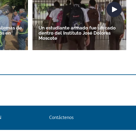
istemas de
Un estudiante armado fue ubicado
os en
dentro del Instituto José Dolores
Moscote
N
Contáctenos