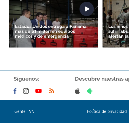
Estados Unidos entrega a Panamá
Los niños
más de $1 millón en equipos
sufrir abu
médicos y de emergencia
alertan l
Síguenos:
Descubre nuestras a
Gente TVN
Política de privacidad