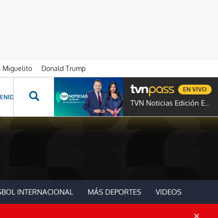
n Miguelito
Donald Trump
EN VIVO
ENIDOS ESPECIALES
NOVELAS
PROGRAMAS
GENTE TVN
PROG
TVN Noticias Edición Estelar
SBOL INTERNACIONAL
MÁS DEPORTES
VIDEOS