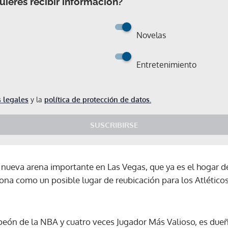
ieres recibir información?
Novelas
Entretenimiento
 legales
y la
política de protección de datos.
SUSCRIBIRSE
 nueva arena importante en Las Vegas, que ya es el hogar de
a como un posible lugar de reubicación para los Atlético
peón de la NBA y cuatro veces Jugador Más Valioso, es due
Gracias por suscribirte a nuestro boletín.