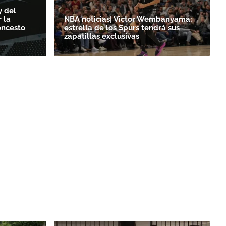
y del
 la
NBA noticias| Victor Wembanyama:
oncesto
estrella de los Spurs tendrá sus
zapatillas exclusivas