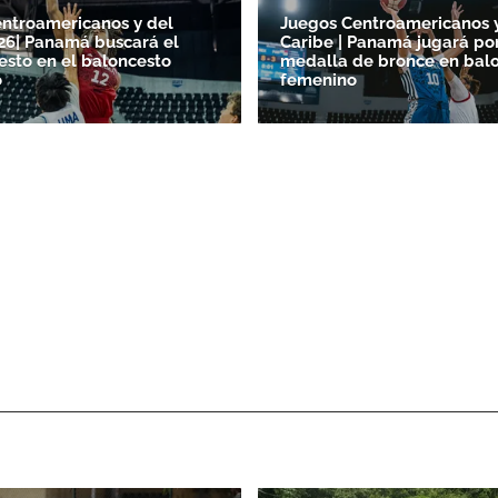
ntroamericanos y del
Juegos Centroamericanos 
26| Panamá buscará el
Caribe | Panamá jugará por
esto en el baloncesto
medalla de bronce en bal
o
femenino