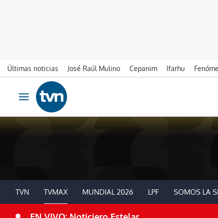
Últimas noticias
José Raúl Mulino
Cepanim
Ifarhu
Fenóme
Ir al contenido
Obrir navegació
TVN
TVMAX
MUNDIAL 2026
LPF
SOMOS LA S
EN VIVO: Noticiero Estelar