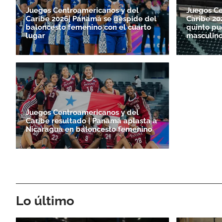
Juegos Centroamericanos y del
Juegos Ce
Caribe 2026| Panamá se despide del
Caribe 20
baloncesto femenino con el cuarto
quinto pu
lugar
masculin
Juegos Centroamericanos y del
Caribe resultado | Panamá aplasta a
Nicaragua en baloncesto femenino
Lo último