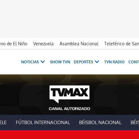
no de El Niño
Venezuela
Asamblea Nacional
Teleférico de Sa
NOTICIAS
SHOW TVN
DEPORTES
TVN RADIO
CONT
ELE
FÚTBOL INTERNACIONAL
BÉISBOL NACIONAL
BÉI