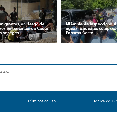
 migrantes, en riesgo de
MiAmbiente inspecciona s
sos en las calles de Ceuta,
aguas residuales colapsad
as oenegés
Panamá Oeste
pps:
Términos de uso
Acerca de TV