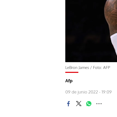
LeBron James
/
Foto: AFP
Afp
09 de junio 2022 - 19:09