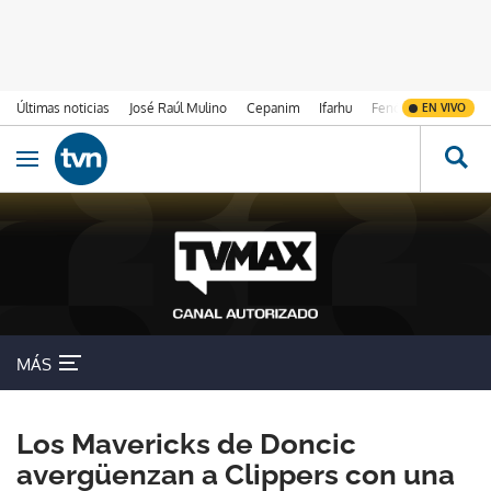
Últimas noticias
José Raúl Mulino
Cepanim
Ifarhu
Fenómeno de El Ni
EN VIVO
Ir al contenido
Obrir navegació
MÁS
Los Mavericks de Doncic
avergüenzan a Clippers con una