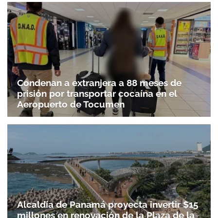
ACEPTAR
Condenan a extranjera a 88 meses de
prisión por transportar cocaína en el
Aeropuerto de Tocumen
Alcaldía de Panamá proyecta invertir $15
millones en renovación de la Plaza de la