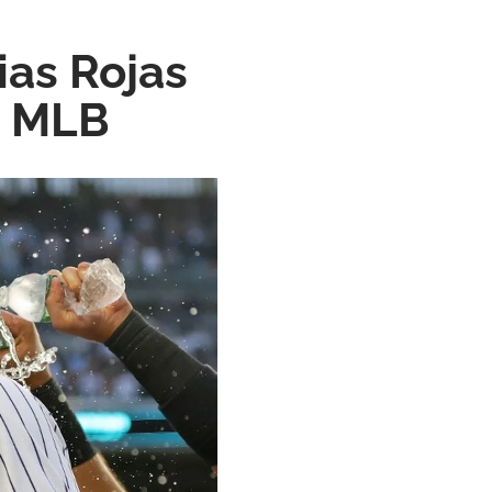
ias Rojas
n MLB