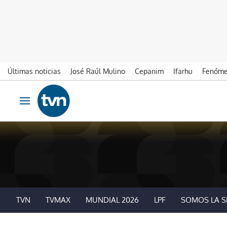
Últimas noticias
José Raúl Mulino
Cepanim
Ifarhu
Fenóme
Ir al contenido
Obrir navegació
TVN
TVMAX
MUNDIAL 2026
LPF
SOMOS LA S