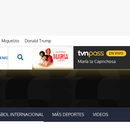
n Miguelito
Donald Trump
EN VIVO
ENIDOS ESPECIALES
NOVELAS
PROGRAMAS
GENTE TVN
PROG
María la Caprichosa
SBOL INTERNACIONAL
MÁS DEPORTES
VIDEOS