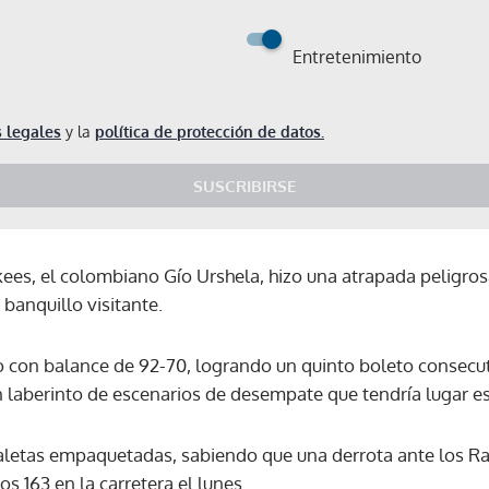
Entretenimiento
 legales
y la
política de protección de datos.
SUSCRIBIRSE
ees, el colombiano Gío Urshela, hizo una atrapada peligro
banquillo visitante.
o con balance de 92-70, logrando un quinto boleto consec
n laberinto de escenarios de desempate que tendría lugar es
letas empaquetadas, sabiendo que una derrota ante los Ra
Gracias por suscribirte a nuestro boletín.
s 163 en la carretera el lunes.