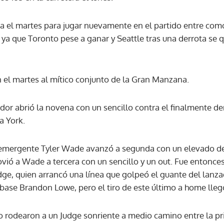
a el martes para jugar nuevamente en el partido entre como
ACEPTAR
ya que Toronto pese a ganar y Seattle tras una derrota se 
n el martes al mítico conjunto de la Gran Manzana.
r abrió la novena con un sencillo contra el finalmente de
a York.
r emergente Tyler Wade avanzó a segunda con un elevado d
vió a Wade a tercera con un sencillo y un out. Fue entonces
dge, quien arrancó una línea que golpeó el guante del lanzad
base Brandon Lowe, pero el tiro de este último a home lleg
rodearon a un Judge sonriente a medio camino entre la pri