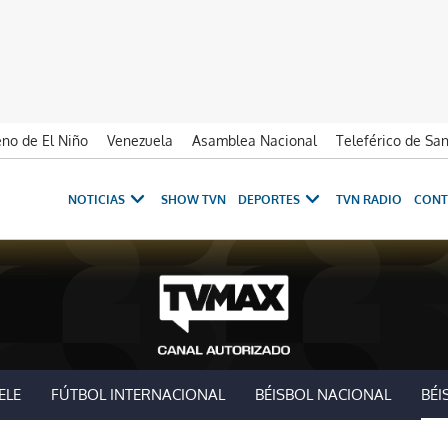
no de El Niño
Venezuela
Asamblea Nacional
Teleférico de Sa
NOTICIAS
SHOW TVN
DEPORTES
TVN RADIO
CONT
ELE
FÚTBOL INTERNACIONAL
BÉISBOL NACIONAL
BÉI