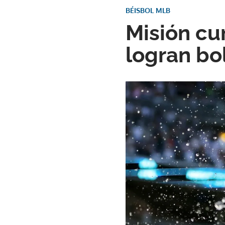
BÉISBOL MLB
Misión cu
logran bo