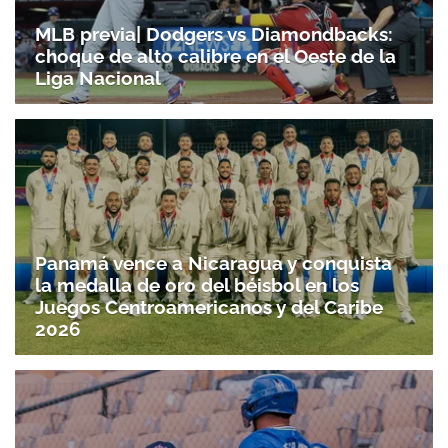
MLB previa| Dodgers vs Diamondbacks:
choque de alto calibre en el Oeste de la
Liga Nacional
Panamá vence a Nicaragua y conquista
la medalla de oro del béisbol en los
Juegos Centroamericanos y del Caribe
2026