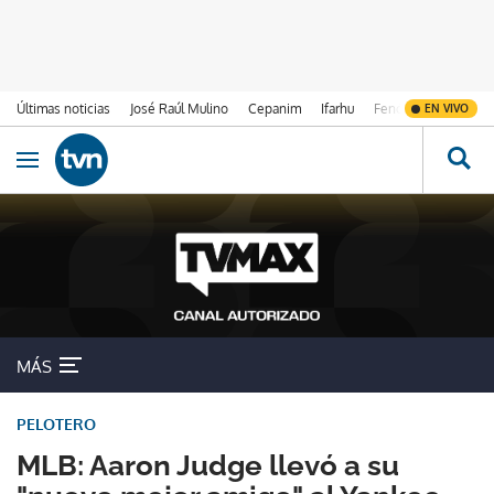
Últimas noticias
José Raúl Mulino
Cepanim
Ifarhu
Fenómeno de El Ni
EN VIVO
Ir al contenido
Obrir navegació
MÁS
PELOTERO
MLB: Aaron Judge llevó a su