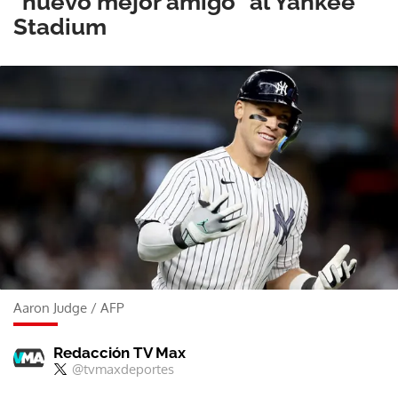
"nuevo mejor amigo" al Yankee
Stadium
Aaron Judge
/
AFP
Redacción TV Max
@tvmaxdeportes