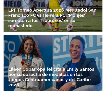
LPF Torneo Apertura 2026 resultado| San
Francisco FC vs Herrera FC: 'Monjes'
someten a los 'Tiburones' en su
monasterio
Gracias por suscribirte a nuestro boletín.
ACEPTAR
Eileen Coparropa felicita a Emily Santos
por su cosecha de medallas en los
Juegos Centroamericanos y del Caribe
2026