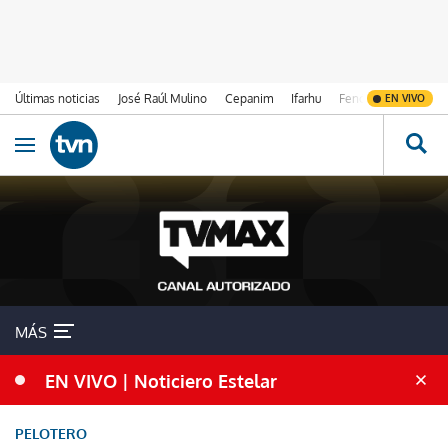
Últimas noticias
José Raúl Mulino
Cepanim
Ifarhu
Fenómeno de El Ni
EN VIVO
Ir al contenido
Obrir navegació
MÁS
EN VIVO | Noticiero Estelar
PELOTERO