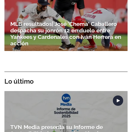
MLB resultados| José 'Chema' Caballero
despacha su jonrón 12 en duelo entre
Yankees y Cardenales con Iván Herrera en
acción
Lo último
TVN Media presenta su Informe de