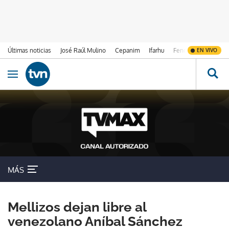
Últimas noticias
José Raúl Mulino
Cepanim
Ifarhu
Fenómeno de El Ni
EN VIVO
Ir al contenido
Obrir navegació
MÁS
Mellizos dejan libre al
venezolano Aníbal Sánchez