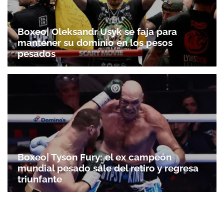
Boxeo| Oleksandr Usyk se faja para
mantener su dominio en los pesos
pesados
Boxeo| Tyson Fury: el ex campeón
mundial pesado sale del retiro y regresa
triunfante