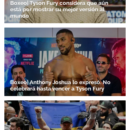
Boxeo| Tyson Fury considera que aún
está por mostrar su mejor versión al
mundo
Boxeo| Anthony Joshua lo expresó. No
celebrará hasta vencer a Tyson Fury