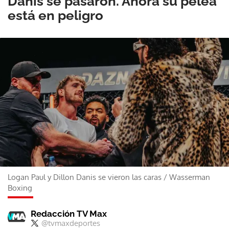
Danis se pasaron. Ahora su pelea
está en peligro
Logan Paul y Dillon Danis se vieron las caras
/
Wasserman
Boxing
Redacción TV Max
@tvmaxdeportes