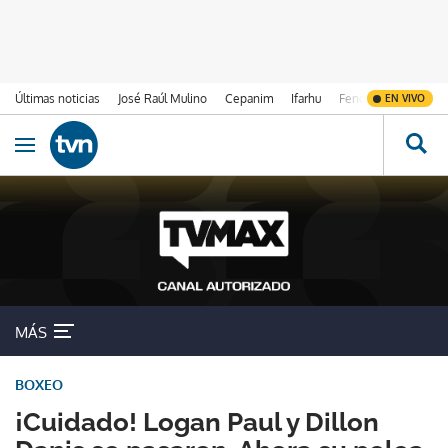
Últimas noticias
José Raúl Mulino
Cepanim
Ifarhu
Fenómeno de El Ni
EN VIVO
Ir al contenido
Obrir navegació
MÁS
BOXEO
¡Cuidado! Logan Paul y Dillon