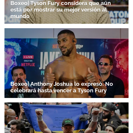
Boxeo| Tyson Fury considera que aún
está por mostrar su mejor versión al
mundo
Boxeo| Anthony Joshua lo expresó. No
celebrará hasta vencer a Tyson Fury