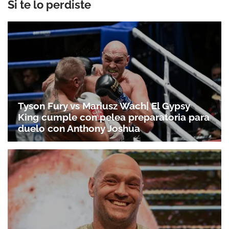
Si te lo perdiste
Tyson Fury vs Mariusz Wach| El Gypsy
King cumple con pelea preparatoria para
duelo con Anthony Joshua