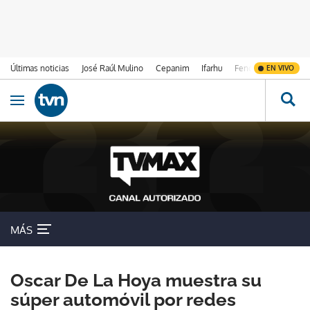
Últimas noticias
José Raúl Mulino
Cepanim
Ifarhu
Fenómeno de El Ni
EN VIVO
Ir al contenido
Obrir navegació
MÁS
Oscar De La Hoya muestra su
súper automóvil por redes