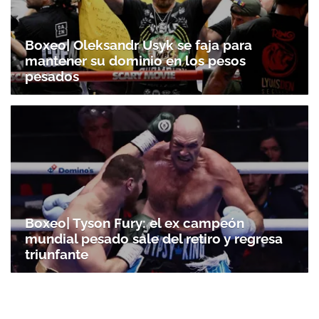
Boxeo| Oleksandr Usyk se faja para
mantener su dominio en los pesos
pesados
Boxeo| Tyson Fury: el ex campeón
mundial pesado sale del retiro y regresa
triunfante