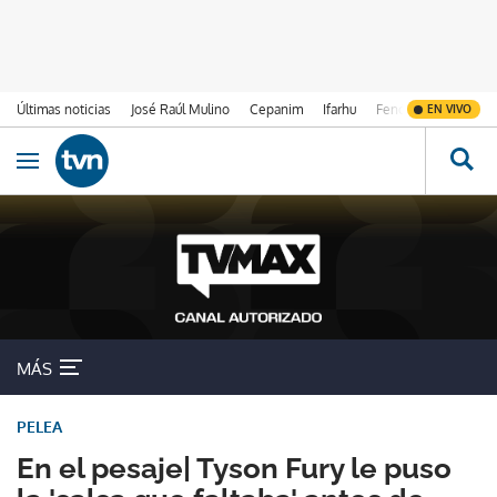
Últimas noticias
José Raúl Mulino
Cepanim
Ifarhu
Fenómeno de El Ni
EN VIVO
Ir al contenido
Obrir navegació
MÁS
PELEA
En el pesaje| Tyson Fury le puso