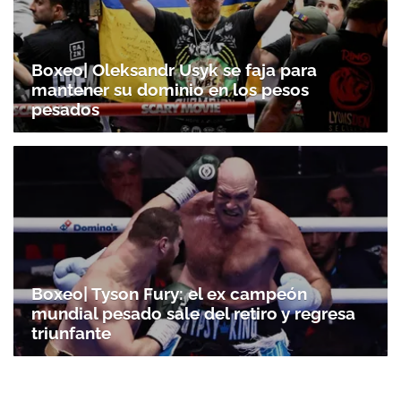
Boxeo| Oleksandr Usyk se faja para
mantener su dominio en los pesos
pesados
Boxeo| Tyson Fury: el ex campeón
mundial pesado sale del retiro y regresa
triunfante