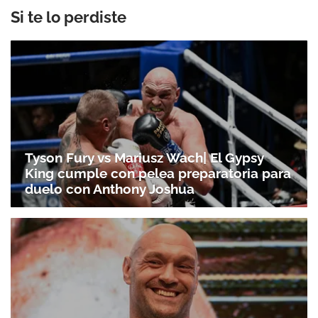
Si te lo perdiste
Tyson Fury vs Mariusz Wach| El Gypsy
King cumple con pelea preparatoria para
duelo con Anthony Joshua