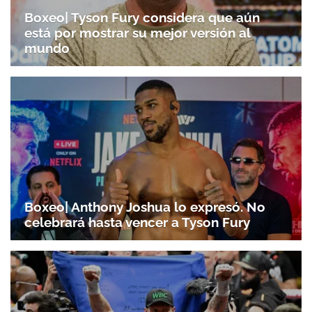
Boxeo| Tyson Fury considera que aún
está por mostrar su mejor versión al
mundo
Boxeo| Anthony Joshua lo expresó. No
celebrará hasta vencer a Tyson Fury