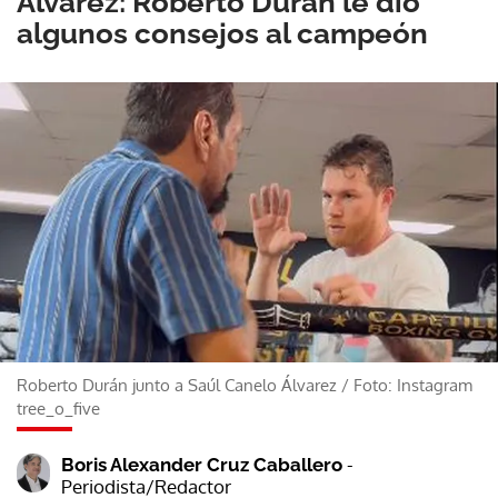
Alvarez: Roberto Durán le dio
algunos consejos al campeón
Roberto Durán junto a Saúl Canelo Álvarez
/
Foto: Instagram
tree_o_five
-
Boris Alexander Cruz Caballero
Periodista/Redactor