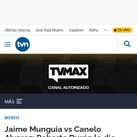
Últimas noticias
José Raúl Mulino
Cepanim
Ifarhu
Fenómeno de El Ni
EN VIVO
Ir al contenido
Obrir navegació
MÁS
BOXEO
Jaime Munguia vs Canelo