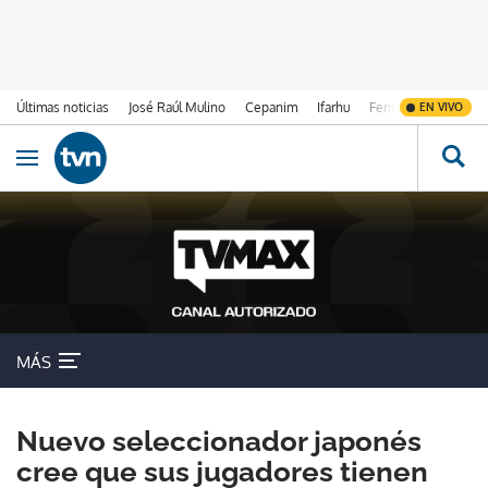
Últimas noticias
José Raúl Mulino
Cepanim
Ifarhu
Fenómeno de El Ni
EN VIVO
Ir al contenido
Obrir navegació
MÁS
Nuevo seleccionador japonés
cree que sus jugadores tienen