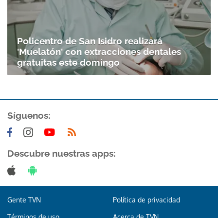
Policentro de San Isidro realizará
'Muelatón' con extracciones dentales
gratuitas este domingo
Síguenos:
Gracias por suscribirte a nuestro boletín.
Descubre nuestras apps:
ACEPTAR
Gente TVN
Política de privacidad
Términos de uso
Acerca de TVN