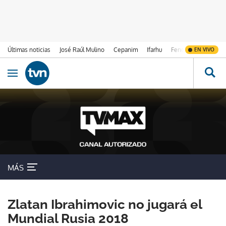
Últimas noticias
José Raúl Mulino
Cepanim
Ifarhu
Fenómeno de El Ni
EN VIVO
Ir al contenido
Obrir navegació
MÁS
Zlatan Ibrahimovic no jugará el
Mundial Rusia 2018