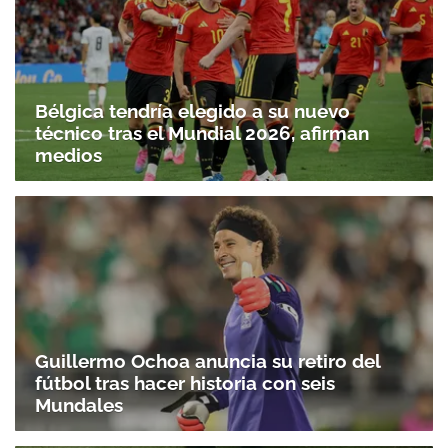
Gracias por suscribirte a nuestro boletín.
Bélgica tendría elegido a su nuevo
técnico tras el Mundial 2026, afirman
medios
ACEPTAR
Guillermo Ochoa anuncia su retiro del
fútbol tras hacer historia con seis
Mundales