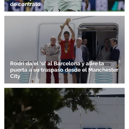
de contrato
Rodri da el 'sí' al Barcelona y abre la
puerta a su traspaso desde el Manchester
City