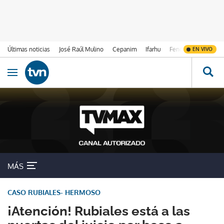
Últimas noticias
José Raúl Mulino
Cepanim
Ifarhu
Fenómeno de El Ni
EN VIVO
Ir al contenido
Obrir navegació
MÁS
CASO RUBIALES- HERMOSO
¡Atención! Rubiales está a las