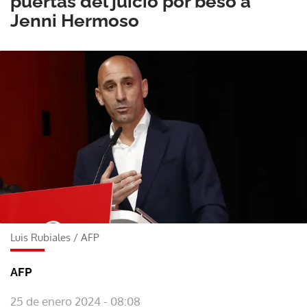
puertas del juicio por beso a
Jenni Hermoso
Luis Rubiales
/
AFP
AFP
25 de enero 2024 - 08:08