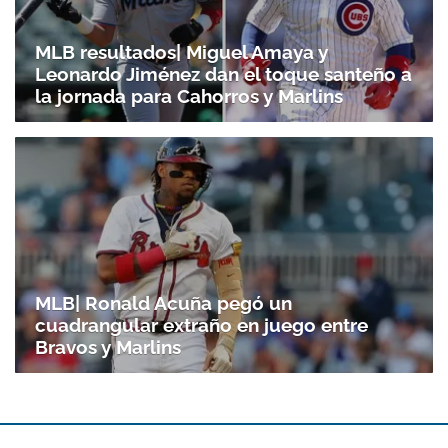
MLB resultados| Miguel Amaya y
Leonardo Jiménez dan el toque santeño a
la jornada para Cahorros y Marlins
MLB| Ronald Acuña pegó un
cuadrangular extraño en juego entre
Bravos y Marlins