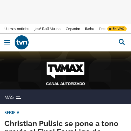
Últimas noticias
José Raúl Mulino
Cepanim
Ifarhu
Fenómeno de El Ni
EN VIVO
Ir al contenido
Obrir navegació
MÁS
SERIE A
Christian Pulisic se pone a tono