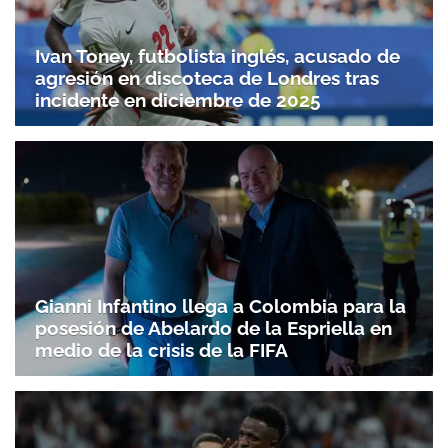
ACEPTAR
Ivan Toney, futbolista inglés, acusado de
agresión en discoteca de Londres tras
incidente en diciembre de 2025
Gianni Infantino llega a Colombia para la
posesión de Abelardo de la Espriella en
medio de la crisis de la FIFA