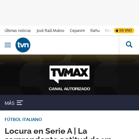
Últimas noticias
José Raúl Mulino
Cepanim
Ifarhu
Fenómeno de El Ni
EN VIVO
Ir al contenido
Obrir navegació
MÁS
FÚTBOL ITALIANO
Locura en Serie A | La