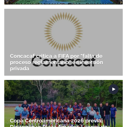
Concacaf critica a FIFA por "falta de
proceso reglamentario" en inversión
privada
Copa Centroamericana 2026 previa|
Diriangén vs Plaza Amador: Leones de