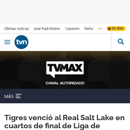
Últimas noticias
José Raúl Mulino
Cepanim
Ifarhu
Fenómeno de El Ni
EN VIVO
Ir al contenido
Obrir navegació
MÁS
Tigres venció al Real Salt Lake en
cuartos de final de Liga de