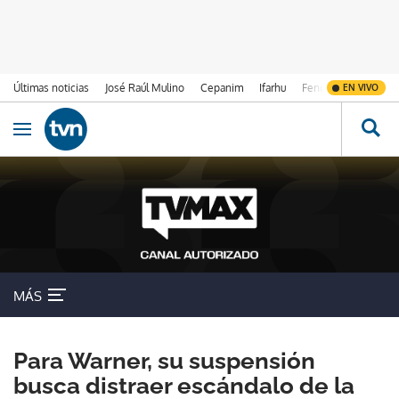
Últimas noticias
José Raúl Mulino
Cepanim
Ifarhu
Fenómeno de El Ni
EN VIVO
Ir al contenido
Obrir navegació
MÁS
Para Warner, su suspensión
busca distraer escándalo de la