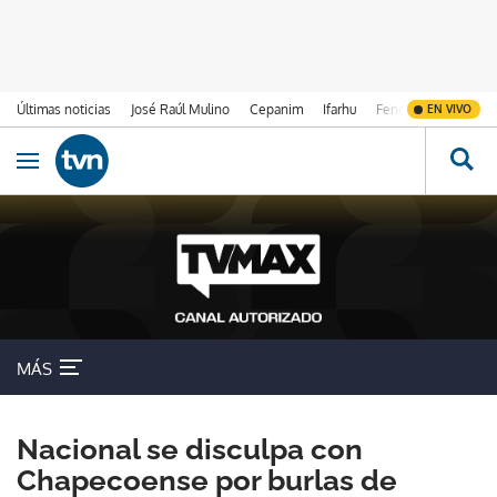
Últimas noticias
José Raúl Mulino
Cepanim
Ifarhu
Fenómeno de El Ni
EN VIVO
Ir al contenido
Obrir navegació
MÁS
Nacional se disculpa con
Chapecoense por burlas de