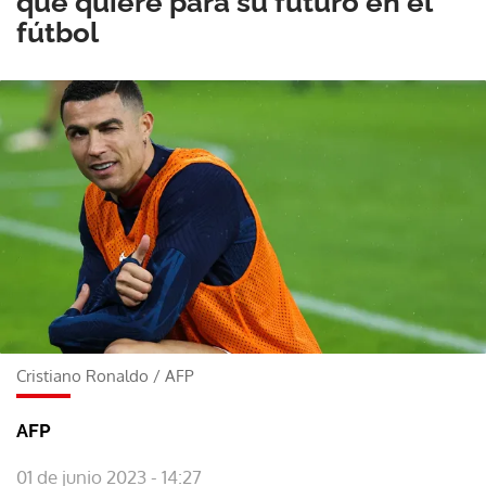
que quiere para su futuro en el
fútbol
Cristiano Ronaldo
/
AFP
AFP
01 de junio 2023 - 14:27