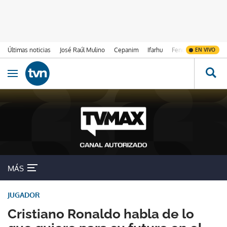
Últimas noticias
José Raúl Mulino
Cepanim
Ifarhu
Fenómeno de El Ni
EN VIVO
Ir al contenido
Obrir navegació
MÁS
JUGADOR
Cristiano Ronaldo habla de lo