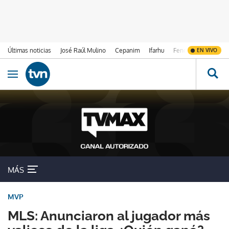
Últimas noticias
José Raúl Mulino
Cepanim
Ifarhu
Fenómeno de El Ni
EN VIVO
Ir al contenido
Obrir navegació
MÁS
MVP
MLS: Anunciaron al jugador más