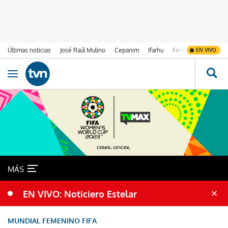
Últimas noticias
José Raúl Mulino
Cepanim
Ifarhu
Fenómeno de El Ni
EN VIVO
Ir al contenido
Obrir navegació
MÁS
EN VIVO: Noticiero Estelar
MUNDIAL FEMENINO FIFA